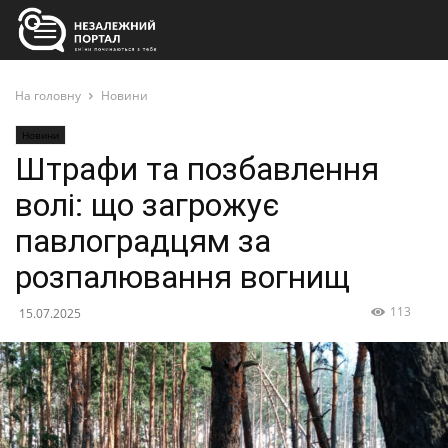
На головну
Новини
Новини
Штрафи та позбавлення
волі: що загрожує
павлоградцям за
розпалювання вогнищ
113
15.07.2025