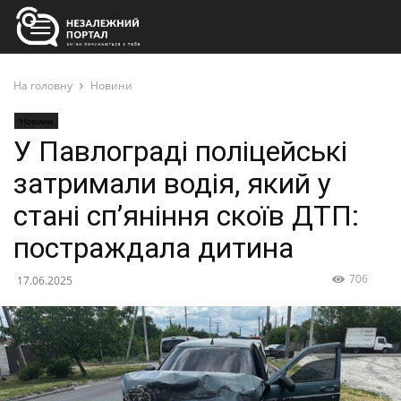
На головну
Новини
Новини
У Павлограді поліцейські
затримали водія, який у
стані сп’яніння скоїв ДТП:
постраждала дитина
706
17.06.2025