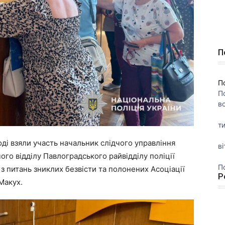
П
П
П
во
ти
ході взяли участь начальник слідчого управління
ві
чого відділу Павлоградського райвідділу поліції
П
з питань зниклих безвісти та полонених Асоціації
Р
Макух.