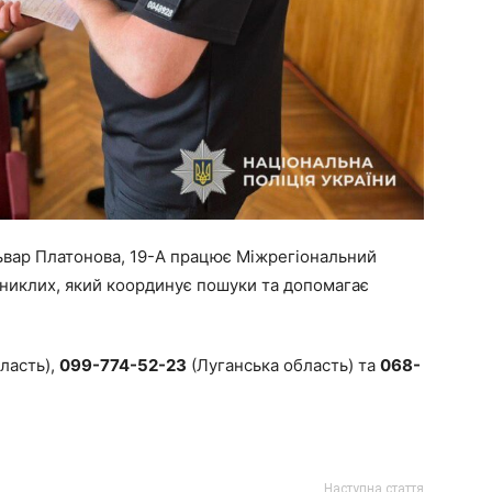
львар Платонова, 19-А працює Міжрегіональний
 зниклих, який координує пошуки та допомагає
ласть),
099-774-52-23
(Луганська область) та
068-
Наступна стаття