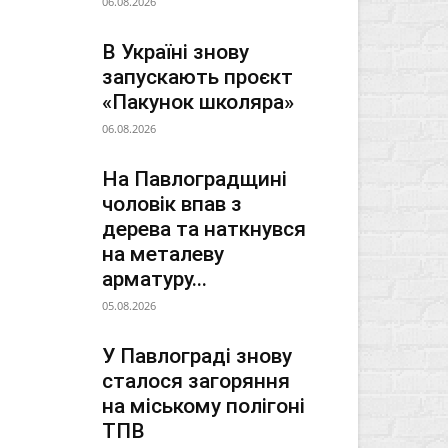
06.08.2026
В Україні знову
запускають проєкт
«Пакунок школяра»
06.08.2026
На Павлоградщині
чоловік впав з
дерева та наткнувся
на металеву
арматуру...
05.08.2026
У Павлограді знову
сталося загоряння
на міському полігоні
ТПВ