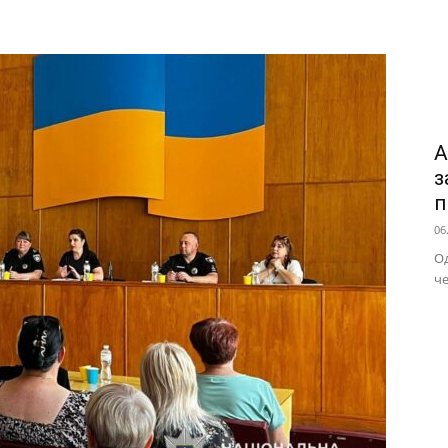
А
з
п
06
Од
че