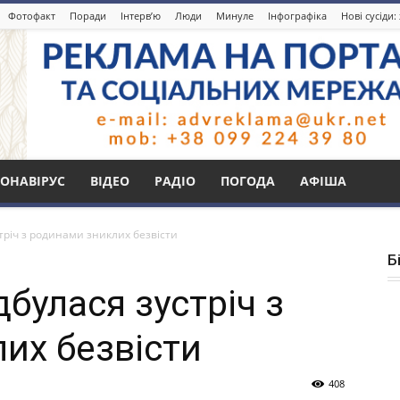
Фотофакт
Поради
Інтерв’ю
Люди
Минуле
Інфографіка
Нові сусіди
ОНАВІРУС
ВІДЕО
РАДІО
ПОГОДА
АФІША
стріч з родинами зниклих безвісти
Б
дбулася зустріч з
их безвісти
408