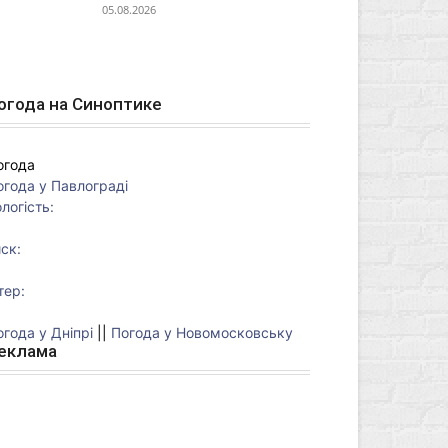
05.08.2026
огода на Синоптике
огода
огода у
Павлограді
логість:
ск:
тер:
огода у Дніпрі
||
Погода у Новомосковську
еклама