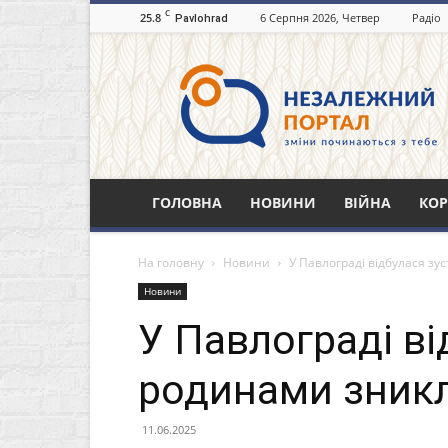
C
25.8
6 Серпня 2026, Четвер
Радіо
Pavlohrad
Незалежний
портал
Павлоград.dp.ua
ГОЛОВНА
НОВИНИ
ВІЙНА
КОР
На головну
Новини
У Павлограді відбулася зу
Новини
У Павлограді ві
родинами зникл
11.06.2025