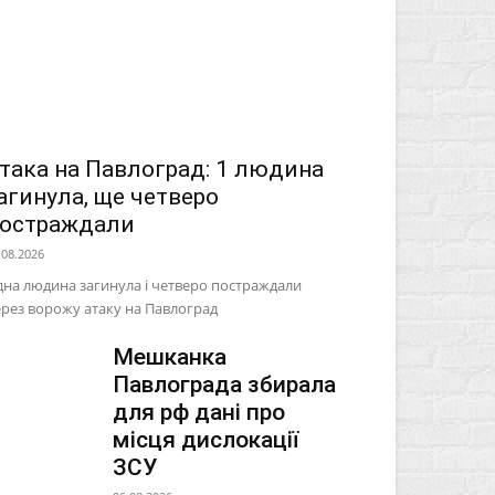
така на Павлоград: 1 людина
агинула, ще четверо
остраждали
.08.2026
на людина загинула і четверо постраждали
рез ворожу атаку на Павлоград
Мешканка
Павлограда збирала
для рф дані про
місця дислокації
ЗСУ