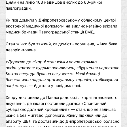
Днями на лінію 103 надійшов виклик до 60-річної
павлоградки.
Як повідомили у Дніпропетровському обласному центрі
екстреної медичної допомоги, на виклик негайно виїхали
медики бригади Павлоградської станції ЕМД.
Стан жінки був тяжкий, свідомість порушена, жінка була
дезорієнтована.
«
Дорогою до лікарні стан жінки почав стрімко
погіршуватися: судоми посилились, збудження наростало.
Кожна секунда була на вагу життя. Наші фахівці
блискавично надали протисудомну терапію, стабілізуючи
пацієнтку
»,
— йдеться у повідомленні.
Хвору доставили до Павлоградської лікарні інтенсивного
лікування, де лікарі поставили діагноз «Спонтанний
субарахноїдальний крововилив» — стан, що не залишає
шансів без миттєвої допомоги. Жінку підключили до
апарату ШВЛ та доставили до Дніпропетровської обласної