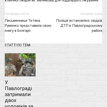
клінічної лікарні ім. Мечнікова для подальшого лікування.
Попередня стаття
Наступна стаття
Письменниця Тетяна
Поліція встановлює свідків
Руменко представила свою
ДТП в Павлоградському
книгу в Болгарії
районі
СТАТТІ ПО ТЕМІ
У
Павлограді
затримали
двох
чоловіків за