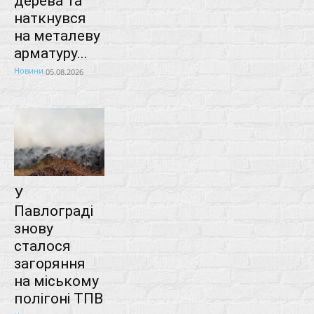
дерева та
наткнувся
на металеву
арматуру...
Новини
05.08.2026
У
Павлограді
знову
сталося
загоряння
на міському
полігоні ТПВ