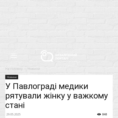
На головну
Новини
Новини
У Павлограді медики
рятували жінку у важкому
стані
29.05.2025
848