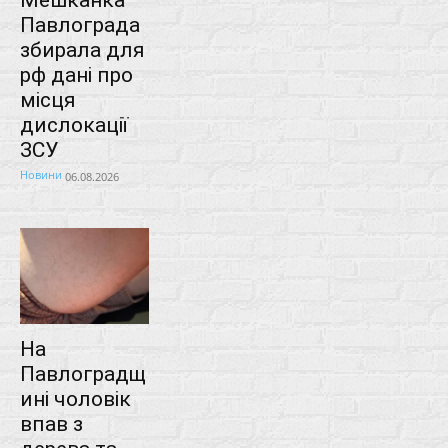
Павлограда
збирала для
рф дані про
місця
дислокації
ЗСУ
Новини
06.08.2026
На
Павлоградщ
ині чоловік
впав з