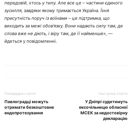
передовій, хтось у тилу. Але все це – частини єдиного
зусилля, завдяки якому тримається Україна. Їхня
присутність поруч із воїнами – це підтримка, що
виходить за межі обов’язку. Вони надають силу там, де
слова вже не діють, і віру там, де її найменше
»
,
—
йдеться у повідомленні.
Попередня стаття
Наступна стаття
Павлоградці можуть
У Дніпрі судитимуть
отримати безкоштовне
ексочільницю обласної
ендопротезування
МСЕК за недостовірну
декларацію