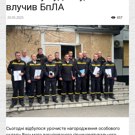
влучив БпЛА
20.05.2025
657
Сьогодні відбулося урочисте нагородження особового
складу Восьмого воєнізованого гірничорятувального