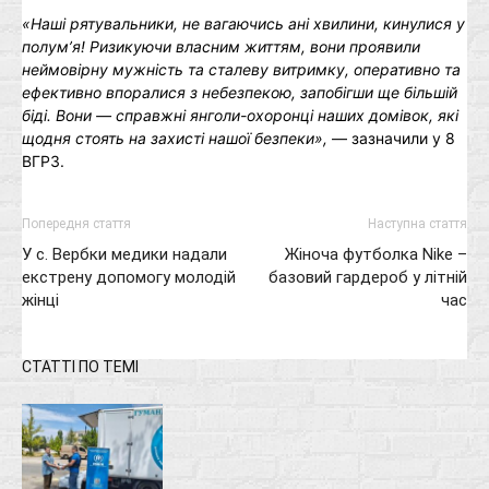
«
Наші рятувальники, не вагаючись ані хвилини, кинулися у
полум’я! Ризикуючи власним життям, вони проявили
неймовірну мужність та сталеву витримку, оперативно та
ефективно впоралися з небезпекою, запобігши ще більшій
біді. Вони
—
справжні янголи-охоронці наших домівок, які
щодня стоять на захисті нашої безпеки
»
,
— зазначили у 8
ВГРЗ.
Попередня стаття
Наступна стаття
У с. Вербки медики надали
Жіноча футболка Nike –
екстрену допомогу молодій
базовий гардероб у літній
жінці
час
СТАТТІ ПО ТЕМІ