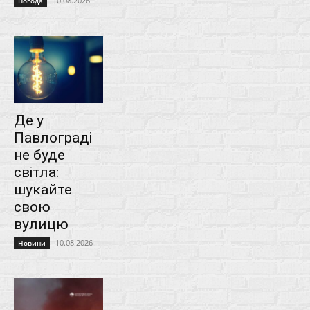
10.08.2026
Погода
Де у
Павлограді
не буде
світла:
шукайте
свою
вулицю
10.08.2026
Новини