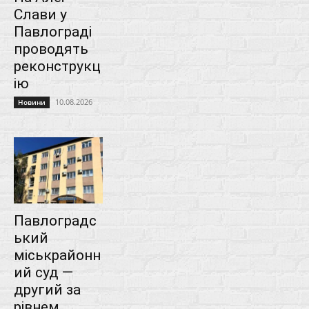
Слави у
Павлограді
проводять
реконструкц
ію
10.08.2026
Новини
Павлоградс
ький
міськрайонн
ий суд —
другий за
рівнем