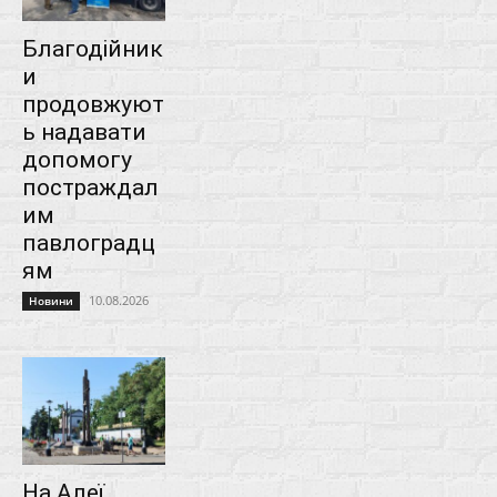
Благодійник
и
продовжуют
ь надавати
допомогу
постраждал
им
павлоградц
ям
10.08.2026
Новини
На Алеї