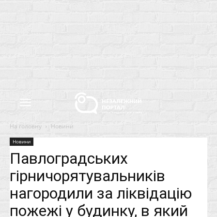
На головну
Новини
Новини
Павлоградських
гірничорятувальників
нагородили за ліквідацію
пожежі у будинку, в який