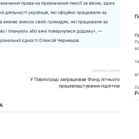
значення права на призначення пенсії за віком, адже
ї діяльності українців, які офіційно працювали за
П
а визнає внесок своїх громадян, які працювали за
ною і планують або вже повернулися додому», —
П
ціональної єдності Олексій Чернишов.
П
во
ти
Наступна стаття
ві
У Павлограді запрацював Фонд літнього
працевлаштування підлітків
П
Р
А