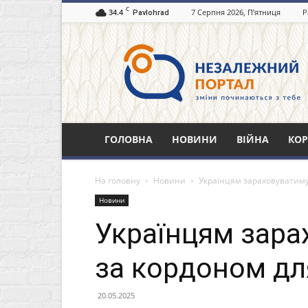
C
34.4
7 Серпня 2026, П’ятниця
Р
Pavlohrad
Незалежний
портал
Павлоград.dp.ua
ГОЛОВНА
НОВИНИ
ВІЙНА
КОР
На головну
Новини
Українцям зараховуватимут
Новини
Українцям зара
за кордоном для
20.05.2025