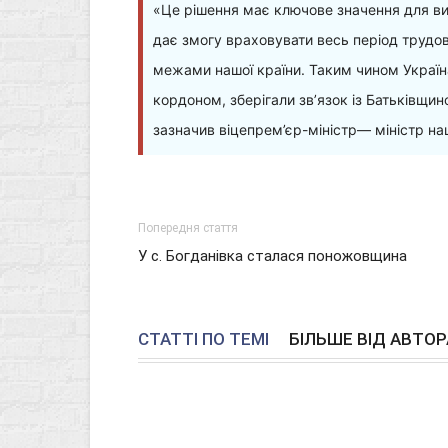
«Це рішення має ключове значення для ви
дає змогу враховувати весь період трудово
межами нашої країни. Таким чином Україн
кордоном, зберігали зв’язок із Батьківщи
зазначив віцепрем’єр-міністр— міністр на
Попередня стаття
У с. Богданівка сталася поножовщина
СТАТТІ ПО ТЕМІ
БІЛЬШЕ ВІД АВТОР