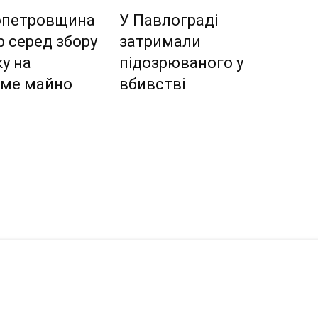
опетровщина
У Павлограді
р серед збору
затримали
у на
підозрюваного у
оме майно
вбивстві