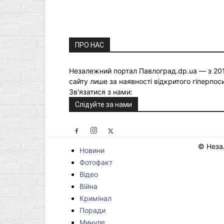
ПРО НАС
Незалежний портал Павлоград.dp.ua — з 2015
сайту лише за наявності відкритого гіперпо
Зв'язатися з нами:
newspavlograd2020@gmai
Слідуйте за нами
© Неза
Новини
Фотофакт
Відео
Війна
Кримінал
Поради
Минуле