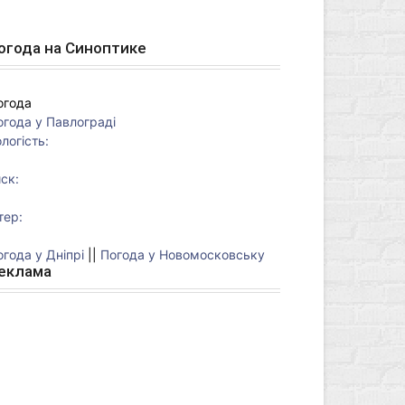
огода на Синоптике
огода
огода у
Павлограді
логість:
ск:
тер:
огода у Дніпрі
||
Погода у Новомосковську
еклама