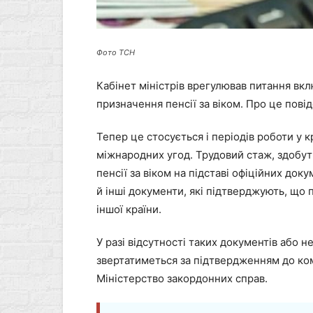
Фото ТСН
Кабінет міністрів врегулював питання вк
призначення пенсії за віком. Про це пові
Тепер це стосується і періодів роботи у к
міжнародних угод. Трудовий стаж, здобу
пенсії за віком на підставі офіційних док
й інші документи, які підтверджують, що 
іншої країни.
У разі відсутності таких документів або 
звертатиметься за підтвердженням до ко
Міністерство закордонних справ.