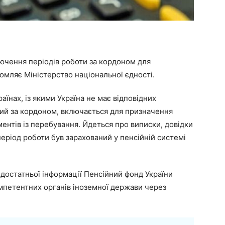
лючення періодів роботи за кордоном для
домляє Міністерство національної єдності.
раїнах, із якими Україна не має відповідних
тий за кордоном, включається для призначення
ументів із перебування. Йдеться про виписки, довідки
період роботи був зарахований у пенсійній системі
недостатньої інформації Пенсійний фонд України
мпетентних органів іноземної держави через