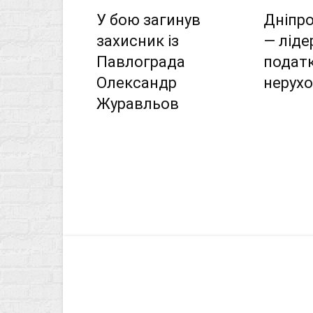
У бою загинув
Дніпр
захисник із
― ліде
Павлограда
податк
Олександр
нерух
Журавльов