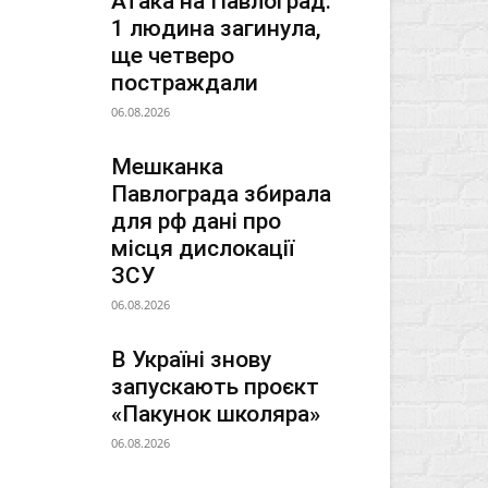
Атака на Павлоград:
1 людина загинула,
ще четверо
постраждали
06.08.2026
Мешканка
Павлограда збирала
для рф дані про
місця дислокації
ЗСУ
06.08.2026
В Україні знову
запускають проєкт
«Пакунок школяра»
06.08.2026