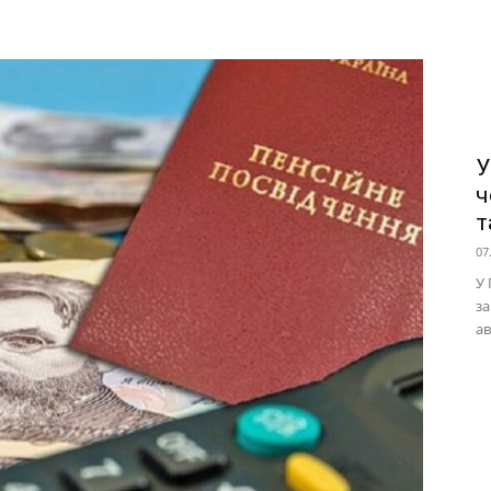
У
ч
т
07
У 
за
ав