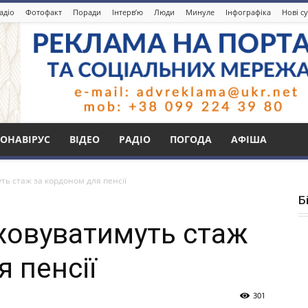
адіо
Фотофакт
Поради
Інтерв’ю
Люди
Минуле
Інфографіка
Нові с
ОНАВІРУС
ВІДЕО
РАДІО
ПОГОДА
АФІША
ь стаж за кордоном для пенсії
Б
ховуватимуть стаж
 пенсії
301