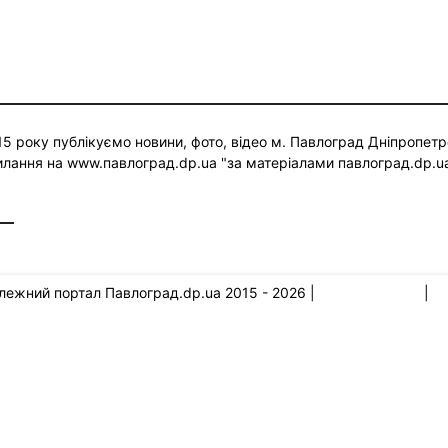
 року публікуємо новини, фото, відео м. Павлоград Дніпропетр
силання на www.павлоград.dp.ua "за матеріалами павлоград.dp.u
l.com
лежний портал Павлоград.dp.ua 2015 - 2026 |
Правила сайту
|
По