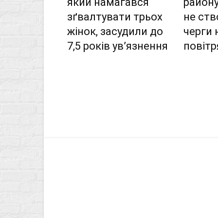
який намагався
район
зґвалтувати трьох
не ст
жінок, засудили до
черги 
7,5 років ув’язнення
повітр