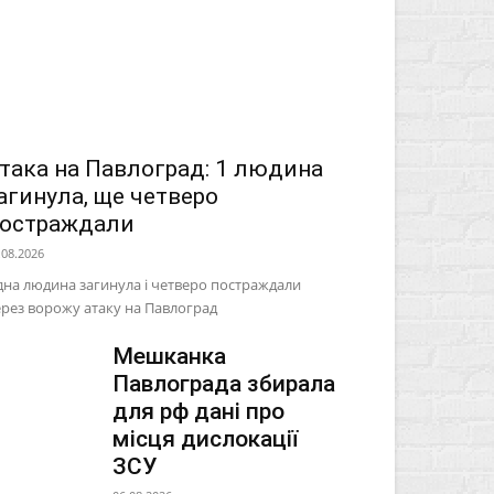
така на Павлоград: 1 людина
агинула, ще четверо
остраждали
.08.2026
на людина загинула і четверо постраждали
рез ворожу атаку на Павлоград
Мешканка
Павлограда збирала
для рф дані про
місця дислокації
ЗСУ