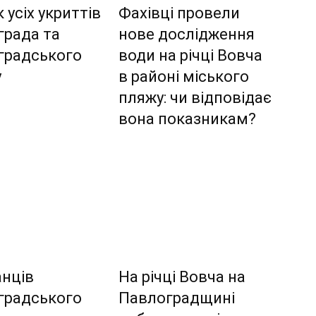
 усіх укриттів
Фахівці провели
града та
нове дослідження
градського
води на річці Вовча
у
в районі міського
пляжу: чи відповідає
вона показникам?
нців
На річці Вовча на
градського
Павлоградщині