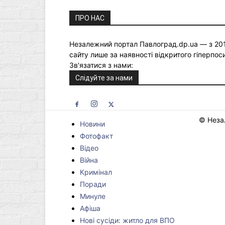
ПРО НАС
Незалежний портал Павлоград.dp.ua — з 2015
сайту лише за наявності відкритого гіперпо
Зв'язатися з нами:
newspavlograd2020@gmai
Слідуйте за нами
© Неза
Новини
Фотофакт
Відео
Війна
Кримінал
Поради
Минуле
Афіша
Нові сусіди: житло для ВПО