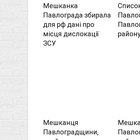
Мешканка
Список
Павлограда збирала
Павло
для рф дані про
Павло
місця дислокації
район
ЗСУ
Мешканця
Мешка
Павлоградщини,
Павло