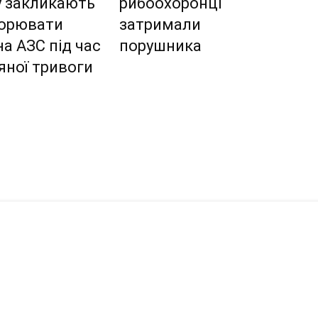
у закликають
рибоохоронці
ворювати
затримали
на АЗС під час
порушника
яної тривоги