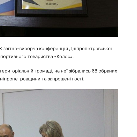
 X звітно-виборча конференція Дніпропетровської
-спортивного товариства «Колос».
територіальній громаді, на неї зібрались 68 обраних
Дніпропетровщини та запрошені гості.