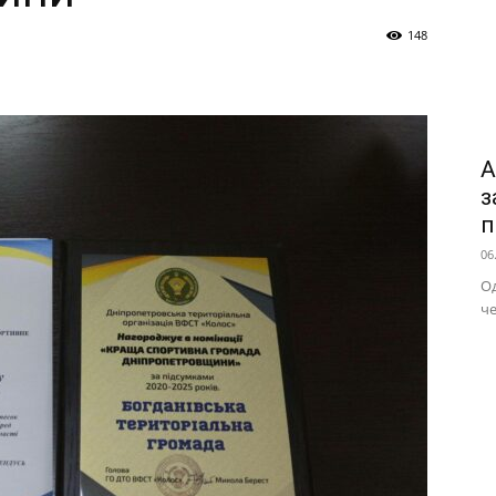
148
А
з
п
06
Од
че