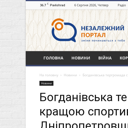
C
36.7
6 Серпня 2026, Четвер
Радіо
Pavlohrad
Незалежний
портал
Павлоград.dp.ua
ГОЛОВНА
НОВИНИ
ВІЙНА
КОР
На головну
Новини
Богданівська тергромада
Новини
Богданівська т
кращою спорти
Дніпропетровщ