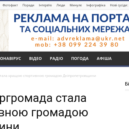
Фотофакт
Поради
Інтерв’ю
Люди
Минуле
Інфографіка
Нові сусіди
ОНАВІРУС
ВІДЕО
РАДІО
ПОГОДА
АФІША
 стала кращою спортивною громадою Дніпропетровщини
Б
ергромада стала
вною громадою
ини