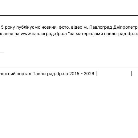
 року публікуємо новини, фото, відео м. Павлоград Дніпропетр
силання на www.павлоград.dp.ua "за матеріалами павлоград.dp.u
l.com
лежний портал Павлоград.dp.ua 2015 - 2026 |
Правила сайту
|
По