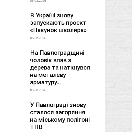
06.08.2026
В Україні знову
запускають проєкт
«Пакунок школяра»
06.08.2026
На Павлоградщині
чоловік впав з
дерева та наткнувся
на металеву
арматуру...
05.08.2026
У Павлограді знову
сталося загоряння
на міському полігоні
ТПВ