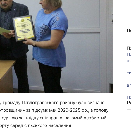
П
П
П
во
ти
ві
П
Р
ну громаду Павлоградського району було визнано
ровщини» за підсумками 2020-2025 рр., а голову
одякою за плідну співпрацю, вагомий особистий
порту серед сільського населення