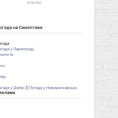
05.08.2026
огода на Синоптике
огода
огода у
Павлограді
логість:
ск:
тер:
огода у Дніпрі
||
Погода у Новомосковську
еклама