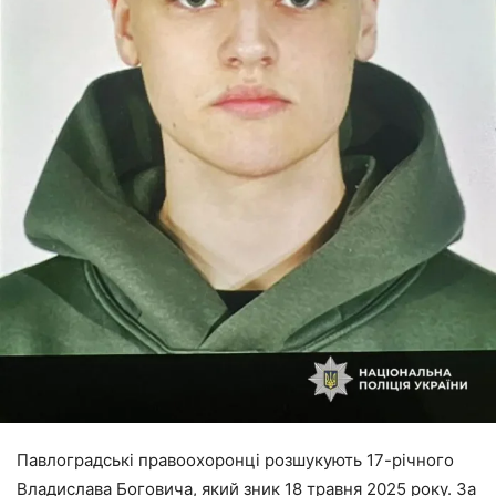
Павлоградські правоохоронці розшукують 17-річного
Владислава Боговича, який зник 18 травня 2025 року. За