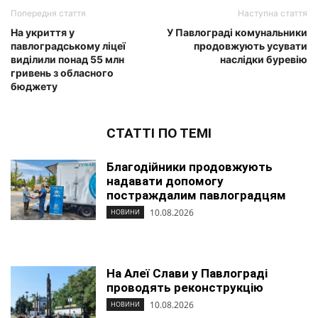
Попередня стаття
Наступна стаття
На укриття у
У Павлограді комунальники
павлоградському ліцеї
продовжують усувати
виділили понад 55 млн
наслідки буревію
гривень з обласного
бюджету
СТАТТІ ПО ТЕМІ
Благодійники продовжують
надавати допомогу
постраждалим павлоградцям
10.08.2026
НОВИНИ
На Алеї Слави у Павлограді
проводять реконструкцію
10.08.2026
НОВИНИ