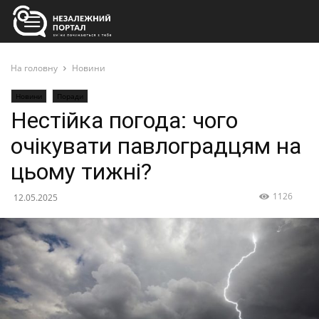
На головну
Новини
Новини
Поради
Нестійка погода: чого
очікувати павлоградцям на
цьому тижні?
1126
12.05.2025