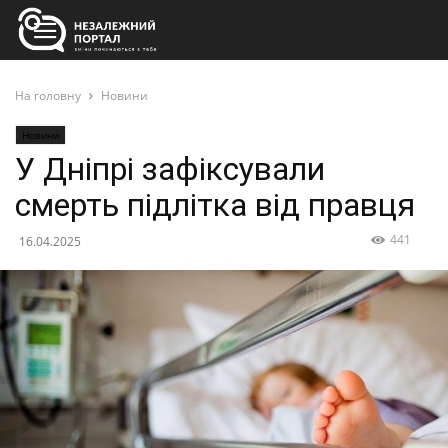
На головну
Новини
Новини
У Дніпрі зафіксували
смерть підлітка від правця
441
16.04.2025