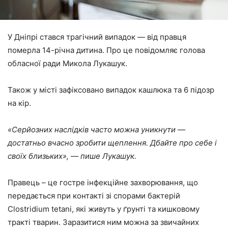
У Дніпрі стався трагічний випадок ― від правця
померла 14-річна дитина. Про це повідомляє голова
обласної ради Микола Лукашук.
Також у місті зафіксовано випадок кашлюка та 6 підозр
на кір.
«Серйозних наслідків часто можна уникнути —
достатньо вчасно зробити щеплення. Дбайте про себе і
своїх близьких», ― пише Лукашук.
Правець – це гостре інфекційне захворювання, що
передається при контакті зі спорами бактерій
Clostridium tetani, які живуть у ґрунті та кишковому
тракті тварин. Заразитися ним можна за звичайних