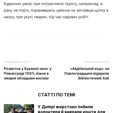
буденних умов: при потраплянні ґрунту, наприклад, в
рану чи поріз, поранившись цвяхом чи загнавши щіпку в
шкіру, при укусі тварин, під час садових робіт.
Попередня стаття
Наступна стаття
Розвиток у буремні часи: у
«Авдіївський код»: на
Павлограді 100% ліжок в
Павлоградщині відкрили
лікарні обладнані киснем
Бібліотечний Хаб
СТАТТІ ПО ТЕМІ
У Дніпрі жорстоко побили
волонтера й викрали кошти для