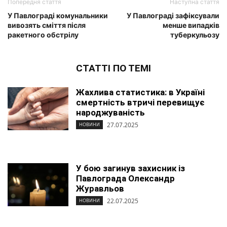
Попередня стаття
Наступна стаття
У Павлограді комунальники
У Павлограді зафіксували
вивозять сміття після
менше випадків
ракетного обстрілу
туберкульозу
СТАТТІ ПО ТЕМІ
Жахлива статистика: в Україні
смертність втричі перевищує
народжуваність
27.07.2025
НОВИНИ
У бою загинув захисник із
Павлограда Олександр
Журавльов
22.07.2025
НОВИНИ