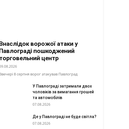
Внаслідок ворожої атаки у
Павлограді пошкоджений
торговельний центр
09.08.2026
Ввечері 8 серпня ворог атакував Павлоград
У Павлограді затримали двох
чоловіків за вимагання грошей
та автомобілів
07.08.2026
Де у Павлограді не буде світла?
07.08.2026