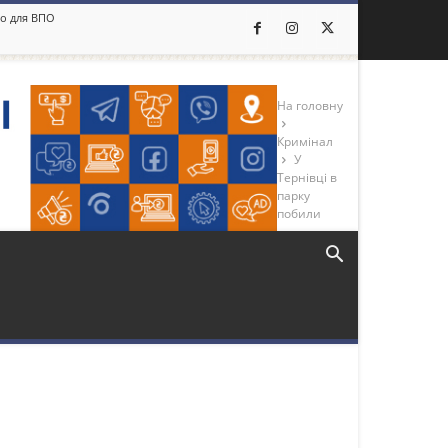
ло для ВПО
На головну
Кримінал
У
Тернівці в
парку
побили
Більше новин