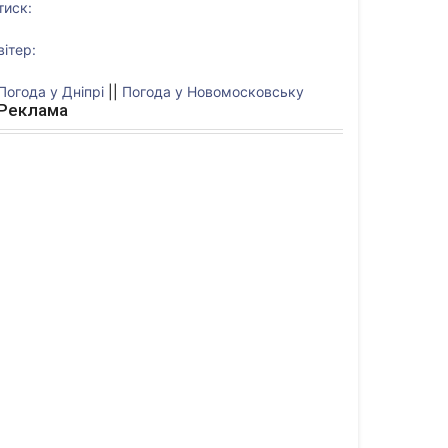
тиск:
вітер:
Погода у Дніпрі
||
Погода у Новомосковську
Реклама