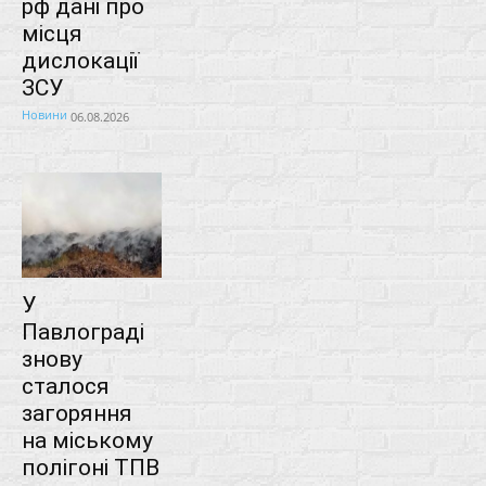
рф дані про
місця
дислокації
ЗСУ
Новини
06.08.2026
У
Павлограді
знову
сталося
загоряння
на міському
полігоні ТПВ