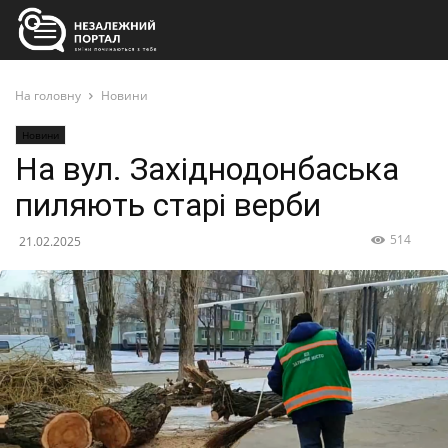
На головну
Новини
Новини
На вул. Західнодонбаська
пиляють старі верби
514
21.02.2025