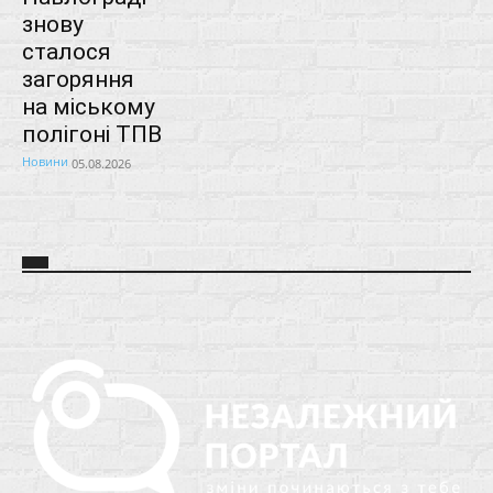
знову
сталося
загоряння
на міському
полігоні ТПВ
Новини
05.08.2026