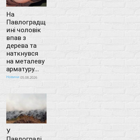
На
Павлоградщ
ині чоловік
впав з
дерева та
наткнувся
на металеву
арматуру...
Новини
05.08.2026
У
Павлограді