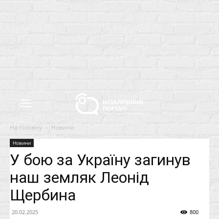
На головну
Новини
Новини
У бою за Україну загинув
наш земляк Леонід
Щербина
20.02.2025
800