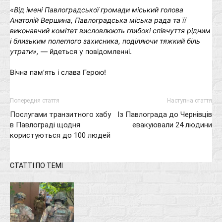
«Від імені Павлоградської громади міський голова
Анатолій Вершина, Павлоградська міська рада та її
виконавчий комітет висловлюють глибокі співчуття рідним
і близьким полеглого захисника, поділяючи тяжкий біль
утрати»,
― йдеться у повідомленні.
Вічна пам’ять і слава Герою!
Попередня стаття
Наступна стаття
Послугами транзитного хабу
Із Павлограда до Чернівців
в Павлограді щодня
евакуювали 24 людини
користуються до 100 людей
СТАТТІ ПО ТЕМІ