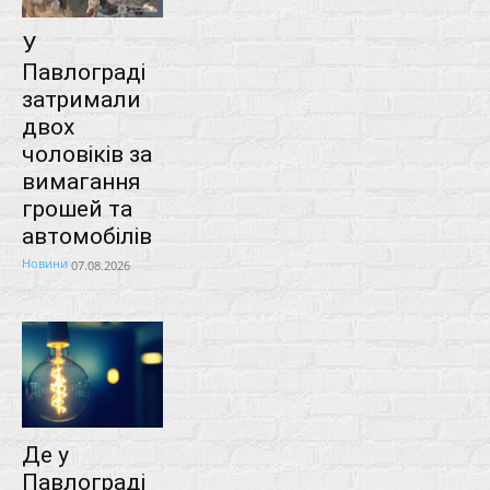
У
Павлограді
затримали
двох
чоловіків за
вимагання
грошей та
автомобілів
Новини
07.08.2026
Де у
Павлограді