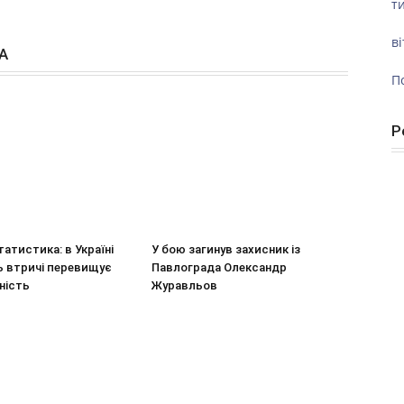
ти
ві
А
П
Р
атистика: в Україні
У бою загинув захисник із
ь втричі перевищує
Павлограда Олександр
ність
Журавльов