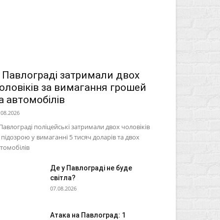
 Павлограді затримали двох
оловіків за вимагання грошей
а автомобілів
.08.2026
Павлограді поліцейські затримали двох чоловіків
 підозрою у вимаганні 5 тисяч доларів та двох
томобілів
Де у Павлограді не буде
світла?
07.08.2026
Атака на Павлоград: 1