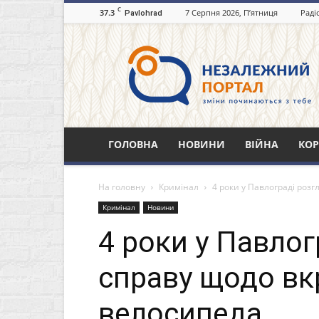
C
37.3
7 Серпня 2026, П’ятниця
Раді
Pavlohrad
Незалежний
портал
Павлоград.dp.ua
ГОЛОВНА
НОВИНИ
ВІЙНА
КОР
На головну
Кримінал
4 роки у Павлограді роз
Кримінал
Новини
4 роки у Павлог
справу щодо вк
велосипеда