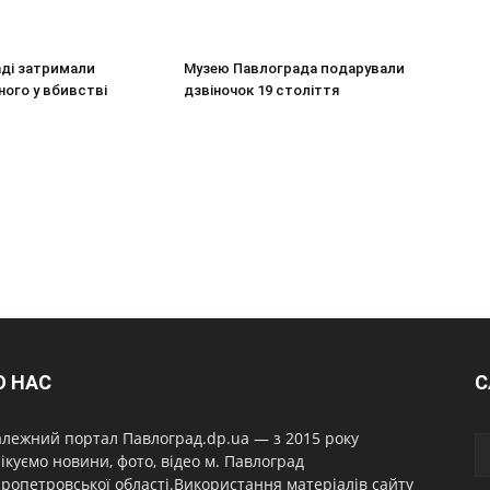
аді затримали
Музею Павлограда подарували
ого у вбивстві
дзвіночок 19 століття
О НАС
С
лежний портал Павлоград.dp.ua — з 2015 року
ікуємо новини, фото, відео м. Павлоград
ропетровської області.Використання матеріалів сайту