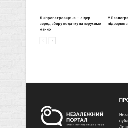
Дніпропетровщина ― лідер
У Павлогр
серед збору податку на нерухоме
підозрюван
майно
ПР
Неза
публ
Дніп