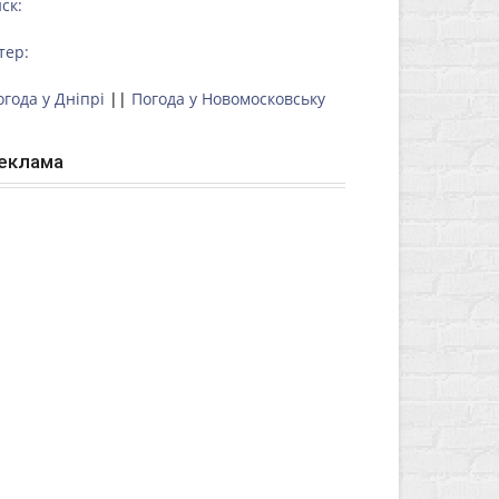
ск:
тер:
огода у Дніпрі
||
Погода у Новомосковську
еклама