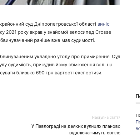
ькрайонний суд Дніпропетровської області
виніс
тку 2021 року вкрав у знайомої велосипед Crosse
. Обвинувачений раніше вже мав судимості.
 обвинуваченим укладено угоду про примирення. Суд
нулу судимість, присудив йому обмеження волі на
нсувати близько 690 грн вартості експертизи.
П
П
Наступна стаття
П
У Павлограді на деяких вулицях планово
во
відключатимуть світло