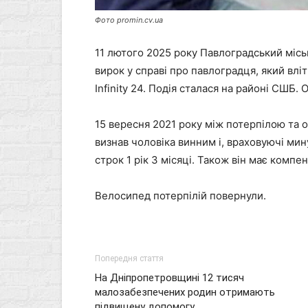
Фото promin.cv.ua
11 лютого 2025 року Павлоградський міс
вирок у справі про павлоградця, який влі
Infinity 24. Подія сталася на районі СШБ
15 вересня 2021 року між потерпілою та
визнав чоловіка винним і, враховуючі ми
строк 1 рік 3 місяці. Також він має компе
Велосипед потерпілій повернули.
Попередня стаття
На Дніпропетровщині 12 тисяч
малозабезпечених родин отримають
підвищену допомогу