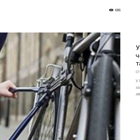
686
У
ч
т
07
У 
за
ав