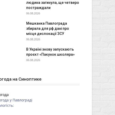
людина загинула, ще четверо
постраждали
06.08.2026
Мешканка Павлограда
збирала для рф дані про
місця дислокації ЗСУ
06.08.2026
В Україні знову запускають
проєкт «Пакунок школяра»
06.08.2026
огода на Синоптике
огода
огода у
Павлограді
логість: