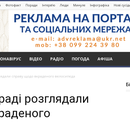
о
Фотофакт
Поради
Інтерв’ю
Люди
Минуле
Інфографіка
Нові сусі
ОНАВІРУС
ВІДЕО
РАДІО
ПОГОДА
АФІША
глядали справу щодо вкраденого велосипеда
Б
раді розглядали
раденого