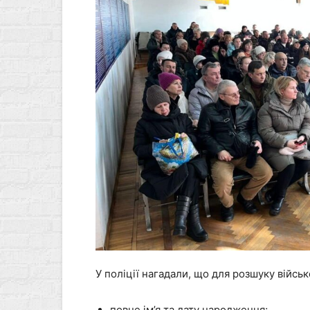
У поліції нагадали, що для розшуку війс
повне ім’я та дату народження;