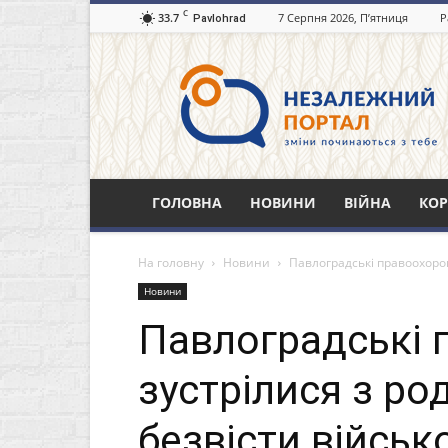
C
33.7
7 Серпня 2026, П’ятниця
Р
Pavlohrad
Незалежний
портал
Павлоград.dp.ua
ГОЛОВНА
НОВИНИ
ВІЙНА
КОР
На головну
Новини
Павлоградські правоохоро
Новини
Павлоградські 
зустрілися з р
безвісти війсь