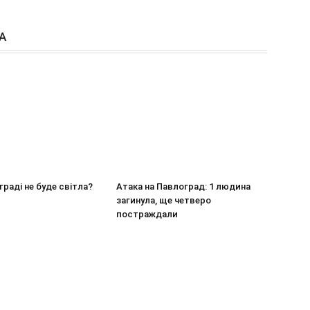
А
граді не буде світла?
Атака на Павлоград: 1 людина
загинула, ще четверо
постраждали