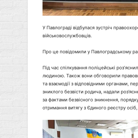
У Павлограді відбулася зустріч правоохор
військовослужбовців.
Про це повідомили у Павлоградському рай
Під час спілкування поліцейські розʼяснил
людиною. Також вони обговорили правовий
та взаємодії з відповідними органами, пе
зниклого безвісти родича, надали роз’я
за фактами безвісного зникнення, поряд
отримання витягу з Єдиного реєстру осіб,