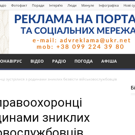
адіо
Фотофакт
Поради
Інтерв’ю
Люди
Минуле
Інфографіка
Нові с
ОНАВІРУС
ВІДЕО
РАДІО
ПОГОДА
АФІША
нці зустрілися з родинами зниклих безвісти військовослужбовців
Б
правоохоронці
одинами зниклих
ковослужбовців