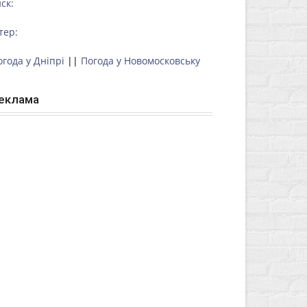
ск:
тер:
огода у Дніпрі
||
Погода у Новомосковську
еклама