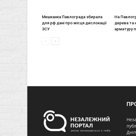
Мешканка Павлограда збирала
На Павлогр
для рф дані про місця дислокації
дерева та 
ЗСУ
арматуру 
ПР
Неза
публ
Дніп