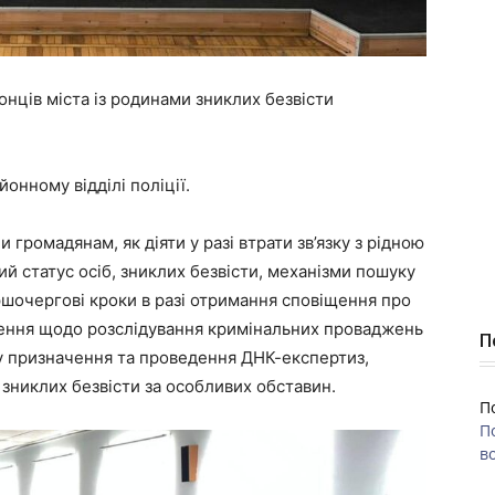
онців міста із родинами зниклих безвісти
онному відділі поліції.
и громадянам, як діяти у разі втрати зв’язку з рідною
 статус осіб, зниклих безвісти, механізми пошуку
ршочергові кроки в разі отримання сповіщення про
снення щодо розслідування кримінальних проваджень
П
ку призначення та проведення ДНК-експертиз,
 зниклих безвісти за особливих обставин.
П
П
во