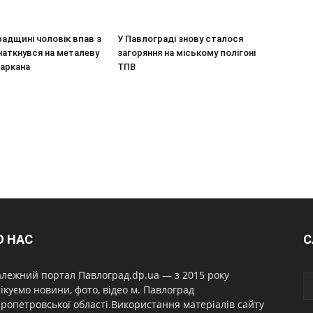
адщині чоловік впав з
У Павлограді знову сталося
наткнувся на металеву
загоряння на міському полігоні
паркана
ТПВ
О НАС
С
лежний портал Павлоград.dp.ua — з 2015 року
ікуємо новини, фото, відео м. Павлоград
ропетровської області.Використання матеріалів сайту