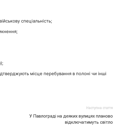
військову спеціальність;
икнення;
);
підтверджують місце перебування в полоні чи інші
Наступна стаття
У Павлограді на деяких вулицях планово
відключатимуть світло