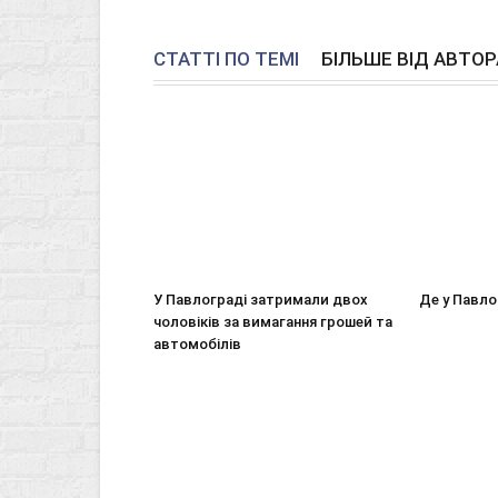
СТАТТІ ПО ТЕМІ
БІЛЬШЕ ВІД АВТОР
У Павлограді затримали двох
Де у Павло
чоловіків за вимагання грошей та
автомобілів