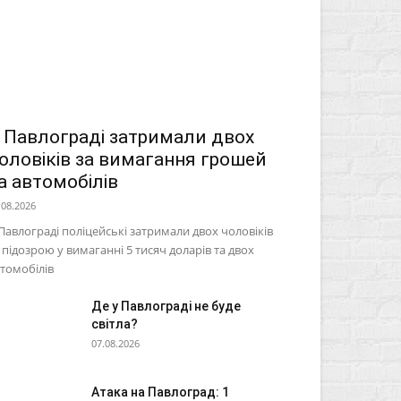
 Павлограді затримали двох
оловіків за вимагання грошей
а автомобілів
.08.2026
Павлограді поліцейські затримали двох чоловіків
 підозрою у вимаганні 5 тисяч доларів та двох
томобілів
Де у Павлограді не буде
світла?
07.08.2026
Атака на Павлоград: 1