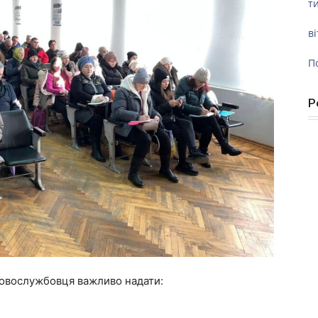
ти
ві
П
Р
ьковослужбовця важливо надати: