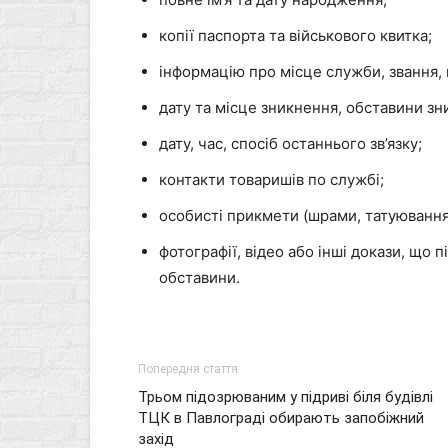
копії паспорта та військового квитка;
інформацію про місце служби, звання, 
дату та місце зникнення, обставини зн
дату, час, спосіб останнього зв’язку;
контакти товаришів по службі;
особисті прикмети (шрами, татуювання
фотографії, відео або інші докази, що 
обставини.
Попередня стаття
Трьом підозрюваним у підриві біля будівлі
ТЦК в Павлограді обирають запобіжний
захід