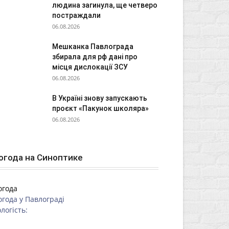
людина загинула, ще четверо
постраждали
06.08.2026
Мешканка Павлограда
збирала для рф дані про
місця дислокації ЗСУ
06.08.2026
В Україні знову запускають
проєкт «Пакунок школяра»
06.08.2026
огода на Синоптике
огода
огода у
Павлограді
логість: