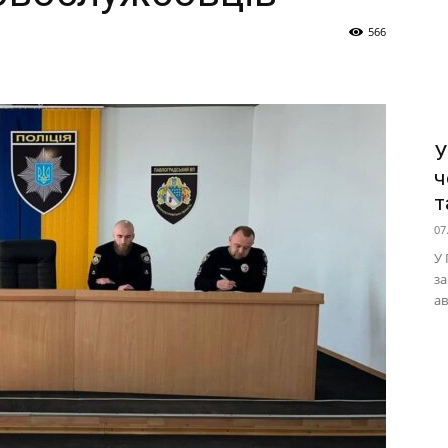
566
У
ч
т
07
У 
за
ав