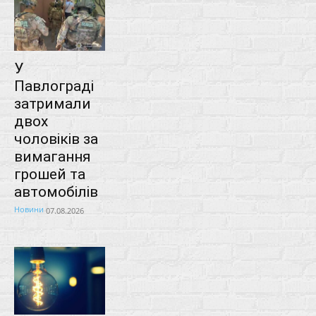
У
Павлограді
затримали
двох
чоловіків за
вимагання
грошей та
автомобілів
Новини
07.08.2026