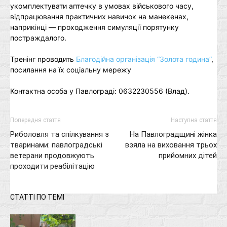
укомплектувати аптечку в умовах військового часу,
відпрацювання практичних навичок на манекенах,
наприкінці ― проходження симуляції порятунку
постраждалого.
Тренінг проводить
Благодійна організація “Золота година”
,
посилання на їх соціальну мережу
Контактна особа у Павлограді: 0632230556 (Влад).
Попередня стаття
Наступна стаття
Риболовля та спілкування з
На Павлоградщині жінка
тваринами: павлоградські
взяла на виховання трьох
ветерани продовжують
прийомних дітей
проходити реабілітацію
СТАТТІ ПО ТЕМІ