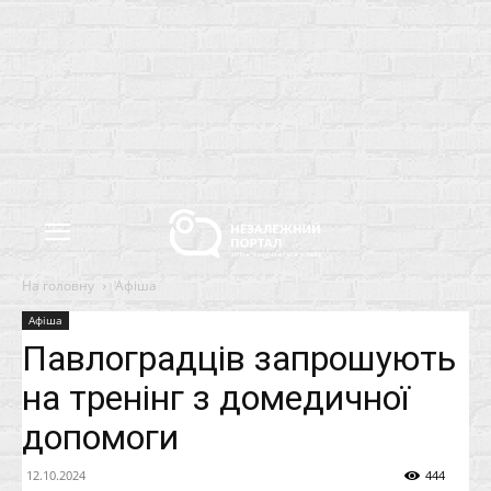
На головну
Афіша
Афіша
Павлоградців запрошують
на тренінг з домедичної
допомоги
12.10.2024
444