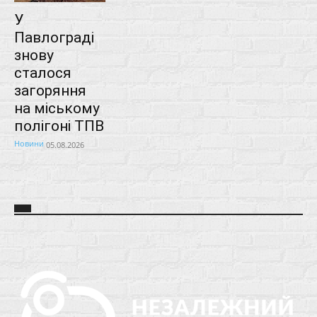
У
Павлограді
знову
сталося
загоряння
на міському
полігоні ТПВ
Новини
05.08.2026