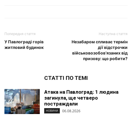
Попередня стаття
Наступна стаття
У Павлограді горів
Незабаром спливає термін
житловий будинок
дії відстрочки
військовозобов’язаних від
призову: що робити?
СТАТТІ ПО ТЕМІ
Атака на Павлоград: 1 людина
загинула, ще четверо
постраждали
06.08.2026
НОВИНИ