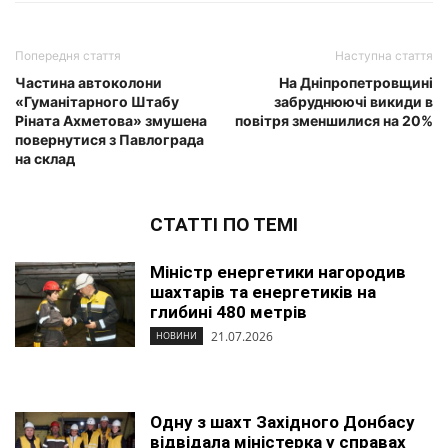
Попередня стаття
Наступна стаття
Частина автоколони
На Дніпропетровщині
«Гуманітарного Штабу
забруднюючі викиди в
Ріната Ахметова» змушена
повітря зменшилися на 20%
повернутися з Павлограда
на склад
СТАТТІ ПО ТЕМІ
Міністр енергетики нагородив
шахтарів та енергетиків на
глибині 480 метрів
21.07.2026
НОВИНИ
Одну з шахт Західного Донбасу
відвідала міністерка у справах