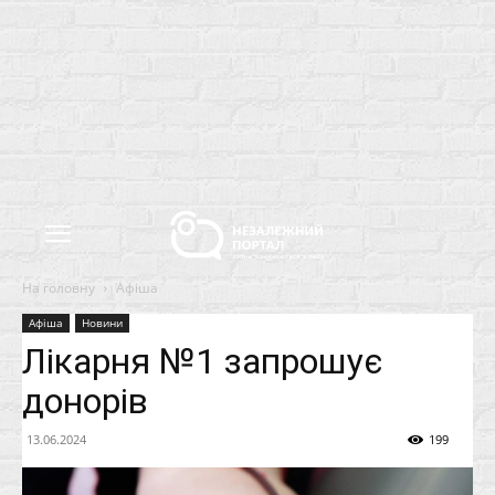
На головну
Афіша
Афіша
Новини
Лікарня №1 запрошує
донорів
13.06.2024
199