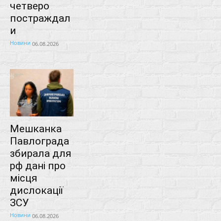
четверо
постраждал
и
Новини
06.08.2026
Мешканка
Павлограда
збирала для
рф дані про
місця
дислокації
ЗСУ
Новини
06.08.2026