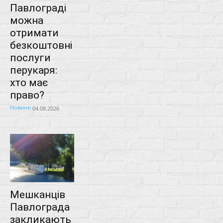
Павлограді
можна
отримати
безкоштовні
послуги
перукаря:
хто має
право?
Новини
04.08.2026
Мешканців
Павлограда
закликають