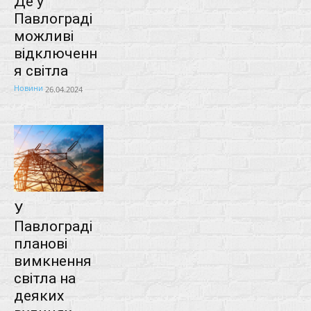
Де у
Павлограді
можливі
відключенн
я світла
Новини
26.04.2024
У
Павлограді
планові
вимкнення
світла на
деяких