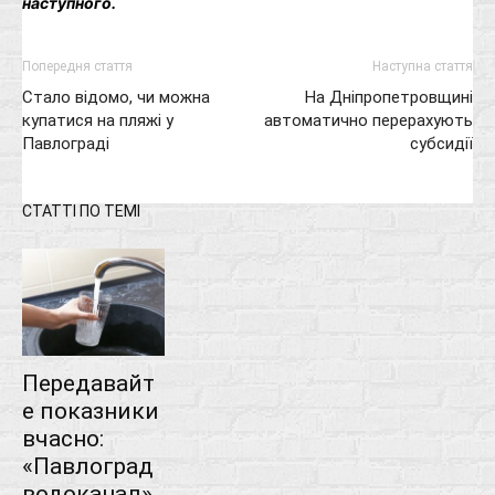
наступного.
Попередня стаття
Наступна стаття
Стало відомо, чи можна
На Дніпропетровщині
купатися на пляжі у
автоматично перерахують
Павлограді
субсидії
СТАТТІ ПО ТЕМІ
Передавайт
е показники
вчасно:
«Павлоград
водоканал»