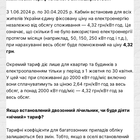
З 1.06.2024 р. по 30.04.2025 р. Кабмін встановив для всіх
жителів України єдину фіксовану ціну на електроенергію
незалежно від обсягу споживання ― 4,32 грн/кВт∙год. Це
означає, що скільки б не було використано електроенергії
протягом місяця (наприклад, 50, 150, 250 кВт∙год і т.д.),
при нарахуванні весь обсяг буде помножений на ціну
4,32
грн
.
Окремий тариф діє лише для квартир та будинків з
електроопаленням тільки у період з 1 жовтня по 30 квітня.
У цей час при споживанні до 2000 кВт∙год/міс включно
вони сплачуватимуть за ціною 2,64 грн/кВт∙год за весь
обсяг, а понад 2000 кВт∙год/міс ― 4,32 грн/кВт∙год за
весь обсяг.
Якщо встановлений двозонний лічильник, чи буде діяти
«нічний» тариф?
Тарифні коефіцієнти для багатозонних приладів обліку
залишаються без змін. Тобто, якщо в оселі встановлений