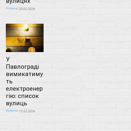
вулицях
Новини
20.02.2024
У
Павлограді
вимикатиму
ть
електроенер
гію: список
вулиць
Новини
15.02.2024