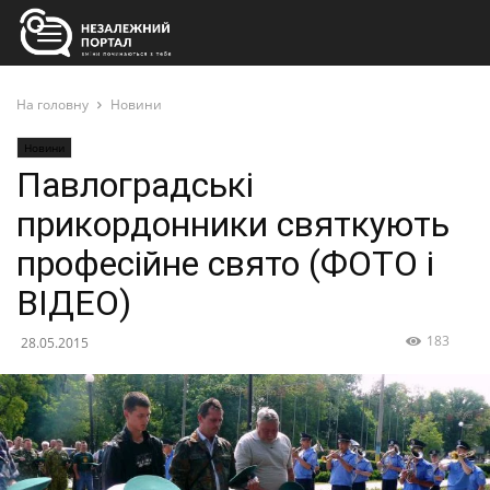
На головну
Новини
Новини
Павлоградські
прикордонники святкують
професійне свято (ФОТО і
ВІДЕО)
183
28.05.2015