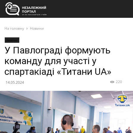
На головну
Новини
Новини
У Павлограді формують
команду для участі у
спартакіаді «Титани UA»
220
14.05.2024