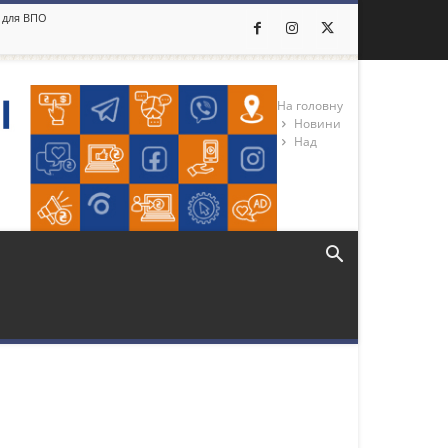
о для ВПО
На головну
Новини
Над
Більше новин