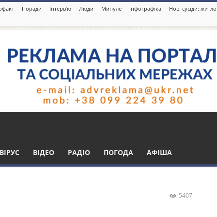
офакт
Поради
Інтерв’ю
Люди
Минуле
Інфографіка
Нові сусіди: житл
ною збили 5 БПЛА,
ВІРУС
ВІДЕО
РАДІО
ПОГОДА
АФІША
5407