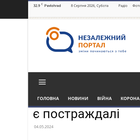
C
32.9
8 Серпня 2026, Субота
Радіо
Фот
Pavlohrad
Незалежний
портал
Павлоград.dp.ua
Павлоградщиною збили 5 БПЛА, є постраждалі
Новини
Над Павлоградщи
ГОЛОВНА
НОВИНИ
ВІЙНА
КОРОНА
є постраждалі
04.05.2024