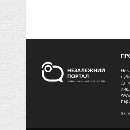
ПР
Неза
публ
Дніп
лише
www.
перш
Зв'я