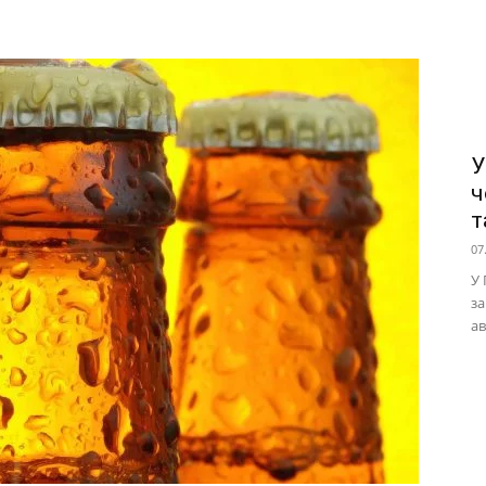
У
ч
т
07
У 
за
ав