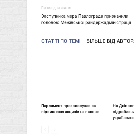
Попередня стаття
Заступника мера Павлограда призначили
головою Межівської райдержадміністрації
СТАТТІ ПО ТЕМІ
БІЛЬШЕ ВІД АВТОР
Парламент проголосував за
На Дніпро
підвищення акцизів на пальне
підроблен
українськи