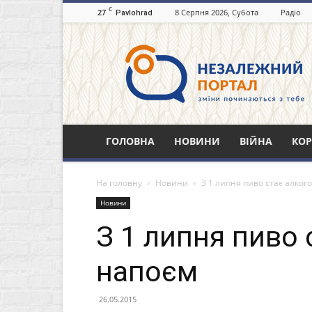
C
27
8 Серпня 2026, Субота
Радіо
Pavlohrad
Незалежний
портал
Павлоград.dp.ua
ГОЛОВНА
НОВИНИ
ВІЙНА
КОР
На головну
Новини
З 1 липня пиво стає алко
Новини
З 1 липня пиво
напоєм
26.05.2015