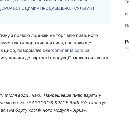
ти
Д.DP.UA ВОЛОДИМИР, ПРОДАВЕЦЬ-КОНСУЛЬТАНТ
ві
П
язку з появою ліцензій на торгівлю пива, його
Р
инуче також дорожчання пива, але поки що
их цифр, повідомляє
beercomments.com.ua
.
изу додали до вартості продукції, можна очікувати,
ті (після води і чаю). Найдешевше пиво варять у
о називається «SAPPORO’S SPACE BARLEY» і коштує
али на борту космічного модуля «Зірка».