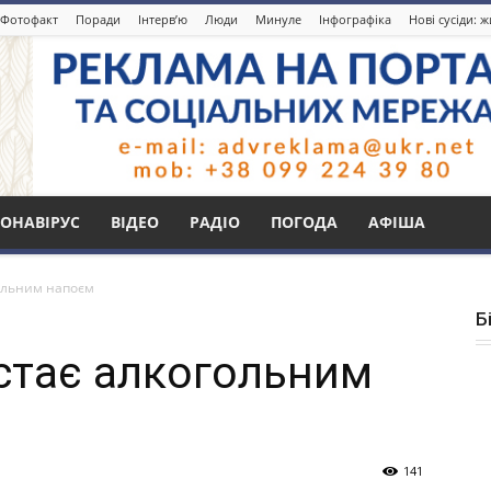
Фотофакт
Поради
Інтерв’ю
Люди
Минуле
Інфографіка
Нові сусіди: 
ОНАВІРУС
ВІДЕО
РАДІО
ПОГОДА
АФІША
гольним напоєм
Б
 стає алкогольним
141