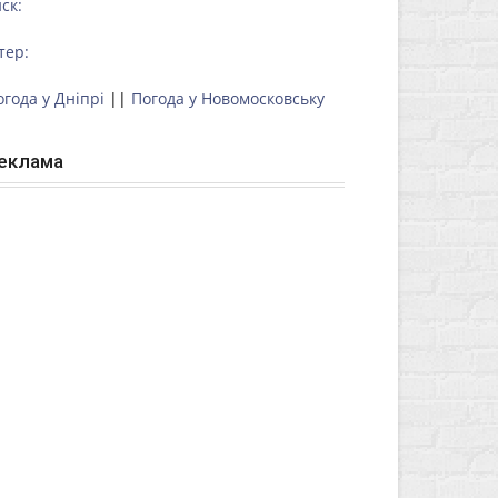
ск:
тер:
огода у Дніпрі
||
Погода у Новомосковську
еклама