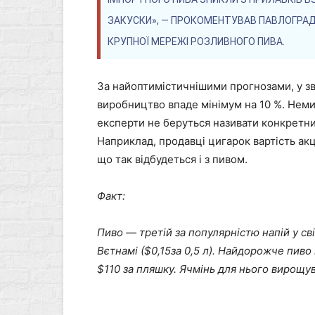
ЗАКУСКИ», — ПРОКОМЕНТУВАВ ПАВЛОГРА
КРУПНОЇ МЕРЕЖІ РОЗЛИВНОГО ПИВА.
За найоптимістичнішими прогнозами, у зв’
виробництво впаде мінімум на 10 %. Нем
експерти не беруться називати конкретн
Наприклад, продавці цигарок вартість акц
що так відбудеться і з пивом.
Факт:
Пиво — третій за популярністю напій у сві
Вєтнамі (
$
0,15
за 0,5 л). Найдорожче пив
$110 за пляшку. Ячмінь для нього вирощув