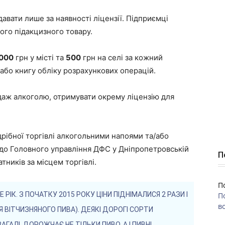
авати лише за наявності ліцензії. Підприємці
ого підакцизного товару.
000
грн у місті та
500
грн на селі за кожний
бо книгу обліку розрахункових операцій.
даж алкоголю, отримувати окрему ліцензію для
дрібної торгівлі алкогольними напоями та/або
до Головного управління ДФС у Дніпропетровській
П
тників за місцем торгівлі.
П
К. З ПОЧАТКУ 2015 РОКУ ЦІНИ ПІДНІМАЛИСЯ 2 РАЗИ І
П
во
 ВІТЧИЗНЯНОГО ПИВА). ДЕЯКІ ДОРОГІ СОРТИ
ГАЛІ. ДОРОЖЧАЄ НЕ ТІЛЬКИ ПИВО, А І ПИВНІ