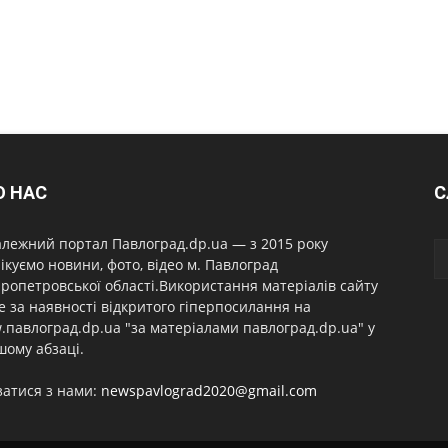
О НАС
С
лежний портал Павлоград.dp.ua — з 2015 року
ікуємо новини, фото, відео м. Павлоград
ропетровської області.Використання матеріалів сайту
 за наявності відкритого гіперпосилання на
павлоград.dp.ua "за матеріалами павлоград.dp.ua" у
ому абзаці.
затися з нами:
newspavlograd2020@gmail.com