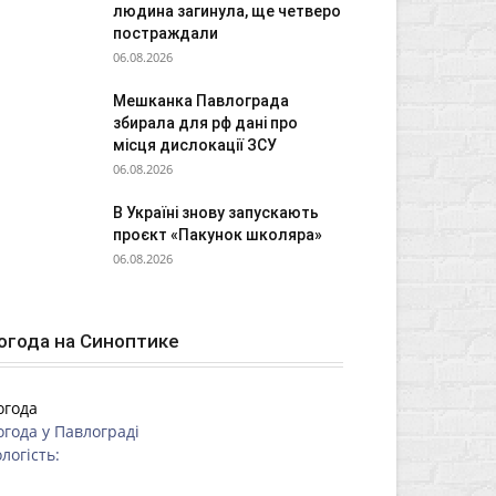
людина загинула, ще четверо
постраждали
06.08.2026
Мешканка Павлограда
збирала для рф дані про
місця дислокації ЗСУ
06.08.2026
В Україні знову запускають
проєкт «Пакунок школяра»
06.08.2026
огода на Синоптике
огода
огода у
Павлограді
логість: