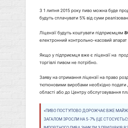
З 1 липня 2015 року пиво можна буде прод
будуть сплачувати 5% від суми реалізован
Ліцензії будуть коштувати підприємцям
8
електронний контрольно-касовий апарат а
Якщо у підприємця вже є ліцензії на про
торгівлі пивом не потрібно.
Заяву на отримання ліцензії на право роз
тютюновими виробами необхідно подати 
області або до Центру обслуговування пла
«ПИВО ПОСТУПОВО ДОРОЖЧАЄ ВЖЕ МАЙЖЕ РІ
ЗАГАЛОМ ЗРОСЛИ НА 5-7% (ЦЕ СТОСУЄТЬСЯ
ІМПОРТНОГО ПИВА ЗНИКЛИ З ПРИЛАВКІВ ВЗА