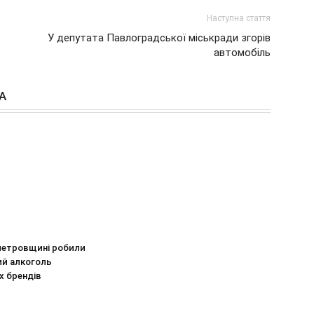
Наступна стаття
У депутата Павлоградської міськради згорів
автомобіль
А
петровщині робили
ий алкоголь
х брендів