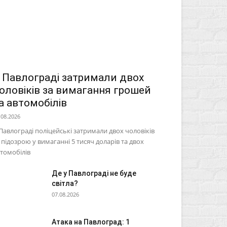
 Павлограді затримали двох
оловіків за вимагання грошей
а автомобілів
.08.2026
Павлограді поліцейські затримали двох чоловіків
 підозрою у вимаганні 5 тисяч доларів та двох
томобілів
Де у Павлограді не буде
світла?
07.08.2026
Атака на Павлоград: 1