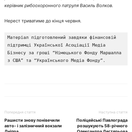
керівник рибоохоронного патруля Василь Волков.
Нерест триватиме до кінця червня.
Матеріал підготовлений завдяки фінансовій 
підтримці Української Асоціації Медіа 
Бізнесу за гроші “Німецького Фонду Маршалла 
з США” та “Українського Медіа Фонду”.
Попередня стаття
Наступна стаття
Рашисти знову понівечили
Поліцейські Павлограда
авто- і залізничний вокзали
розшукують 58-річного
Дніпра
Олександра Дегтярьова