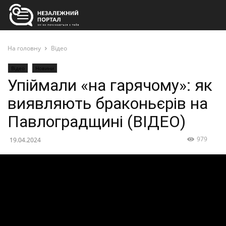
На головну
Відео
Відео
Новини
Упіймали «на гарячому»: як
виявляють браконьєрів на
Павлоградщині (ВІДЕО)
979
19.04.2024