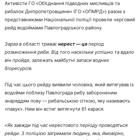
Активісти ГО «Об’єднання підводних мисливців та
рибалок Дніпропетровщини» (ГО «ОПМРД») разом з
представниками Національної поліції провели черговий
рейд водоймами Павлоградського району.
Зараз в області триває
нерест ― це
період
розмноження риби. Від того наскільки успішно та вдало
він пройде, залежать майбутні запаси водних
біоресурсів.
Під час цього рейду виявили чоловіка, який витягував із
водойми поблизу Павлограда рибу забороненим
знаряддям лову ― рибальською сіткою, яку називають
«павук». Ним він встиг витягнути 61 карася.
«Як завжди під час нерестового періоду проводяться
рейди. З поліцією затримали людину, яка, ймовірно,