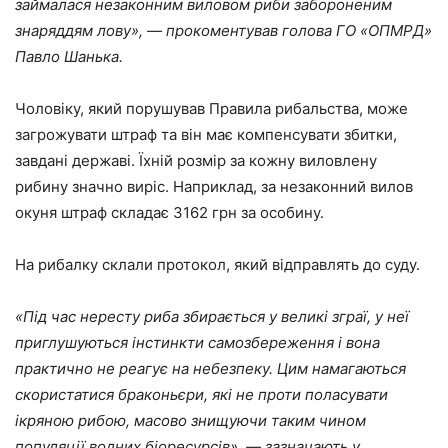
займалася незаконним виловом риби забороненим
знаряддям лову», ― прокоментував голова ГО «ОПМРД»
Павло Шанька.
Чоловіку, який порушував Правила рибальства, може
загрожувати штраф та він має компенсувати збитки,
завдані державі. Їхній розмір за кожну виловлену
рибину значно виріс. Наприклад, за незаконний вилов
окуня штраф складає 3162 грн за особину.
На рибалку склали протокол, який відправлять до суду.
«Під час нересту риба збирається у великі зграї, у неї
приглушуються інстинкти самозбереження і вона
практично не реагує на небезпеку. Цим намагаються
скористатися браконьєри, які не проти поласувати
ікряною рибою, масово знищуючи таким чином
популяції водних біоресурсів», ― зазначають у