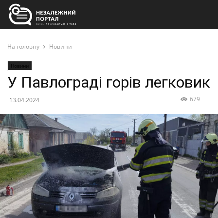
На головну
Новини
Новини
У Павлограді горів легковик
679
13.04.2024