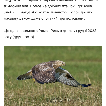
зимуючий вид. Полює на дрібних пташок і гризунів.
Здобич шматує або ковтає повністю. Попри досить
масивну фігуру, дуже спритний при полюванні.
Ще одного зимняка Роман Рись відзняв у грудні 2023
року (друге фото).