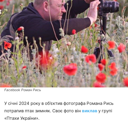
Facebook Роман Рись
У січні 2024 року в об’єктив фотографа Романа Рись
потрапив птах зимняк. Своє фото він
виклав
у групі
«Птахи України».