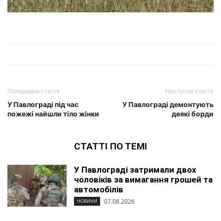
Попередня стаття
Наступна стаття
У Павлограді під час
У Павлограді демонтують
пожежі найшли тіло жінки
деякі борди
СТАТТІ ПО ТЕМІ
У Павлограді затримали двох
чоловіків за вимагання грошей та
автомобілів
07.08.2026
НОВИНИ