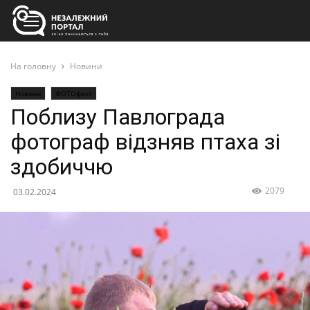
На головну
Новини
Новини
ФОТОфакт
Поблизу Павлограда
фотограф відзняв птаха зі
здобиччю
2079
03.02.2024