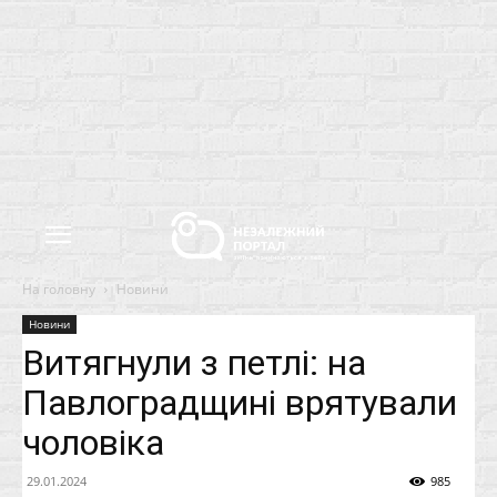
На головну
Новини
Новини
Витягнули з петлi: на
Павлоградщині врятували
чоловіка
29.01.2024
985