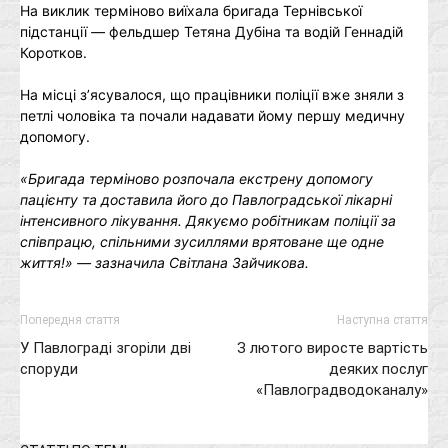
На виклик терміново виїхала бригада Тернівської
підстанції
—
фельдшер Тетяна Дубіна та водій Геннадій
Коротков.
На місці з’ясувалося, що працівники поліції вже зняли з
петлі чоловіка та почали надавати йому першу медичну
допомогу.
«Бригада терміново розпочала екстрену допомогу
пацієнту та доставила його до Павлоградської лікарні
інтенсивного лікування. Дякуємо робітникам поліції за
співпрацю, спільними зусиллями врятоване ще одне
життя!» — зазначила Світлана Зайчикова.
Попередня стаття
Наступна стаття
У Павлограді згоріли дві
З лютого виросте вартість
споруди
деяких послуг
«Павлоградводоканалу»