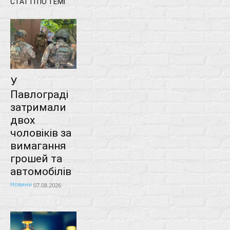
СТАТТІ ПО ТЕМІ
У
Павлограді
затримали
двох
чоловіків за
вимагання
грошей та
автомобілів
Новини
07.08.2026