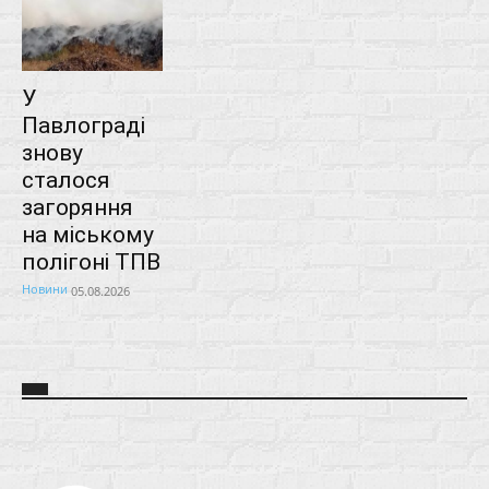
У
Павлограді
знову
сталося
загоряння
на міському
полігоні ТПВ
Новини
05.08.2026