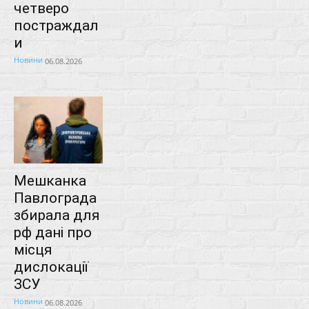
четверо
постраждал
и
Новини
06.08.2026
Мешканка
Павлограда
збирала для
рф дані про
місця
дислокації
ЗСУ
Новини
06.08.2026