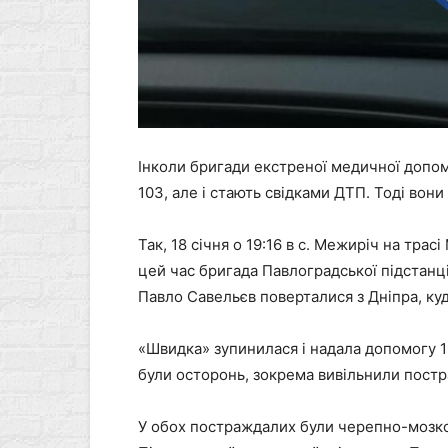
Інколи бригади екстреної медичної допо
103, але і стають свідками ДТП. Тоді во
Так, 18 січня о 19:16 в с. Межиріч на тра
цей час бригада Павлоградської підстанц
Павло Савельєв поверталися з Дніпра, куд
«Швидка» зупинилася і надала допомогу 15-
були осторонь, зокрема вивільнили постр
У обох постраждалих були черепно-мозкові