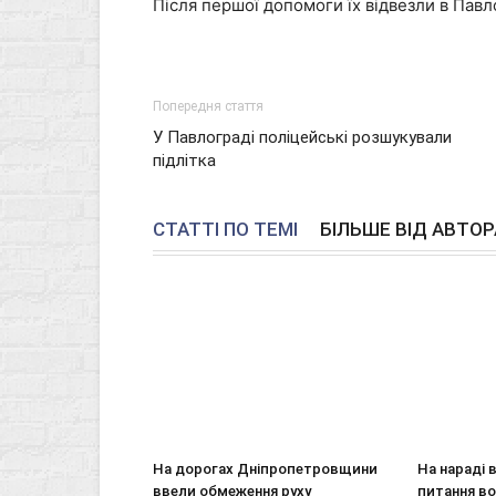
Після першої допомоги їх відвезли в Павл
Попередня стаття
У Павлограді поліцейські розшукували
підлітка
СТАТТІ ПО ТЕМІ
БІЛЬШЕ ВІД АВТОР
На дорогах Дніпропетровщини
На нараді 
ввели обмеження руху
питання в