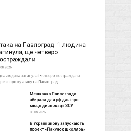
така на Павлоград: 1 людина
агинула, ще четверо
остраждали
.08.2026
на людина загинула і четверо постраждали
рез ворожу атаку на Павлоград
Мешканка Павлограда
збирала для рф дані про
місця дислокації ЗСУ
06.08.2026
В Україні знову запускають
проєкт «Пакунок школяра»