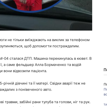
моги не тільки виїжджають на виклик за телефоном
ни зупиняються, щоб допомогти постраждалим.
сі М-04 сталася ДТП. Машина перекинулась в кювет. В
ії, а саме фельдшер Алла Бормаченко та водій
П
и вони відвозили пацієнта.
річній дівчині та її матері. Свідки аварії теж не
П
П
аждалих з понівеченого авто.
во
 травми, забійні рани тулуба та голови, ніг та рук.
ти