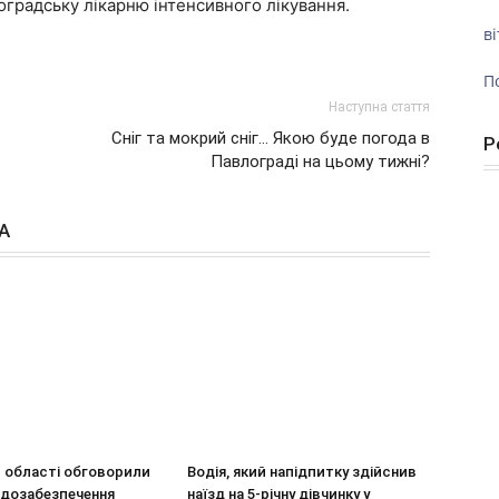
оградську лікарню інтенсивного лікування.
ві
П
Наступна стаття
Сніг та мокрий сніг… Якою буде погода в
Р
Павлограді на цьому тижні?
А
в області обговорили
Водія, який напідпитку здійснив
одозабезпечення
наїзд на 5-річну дівчинку у