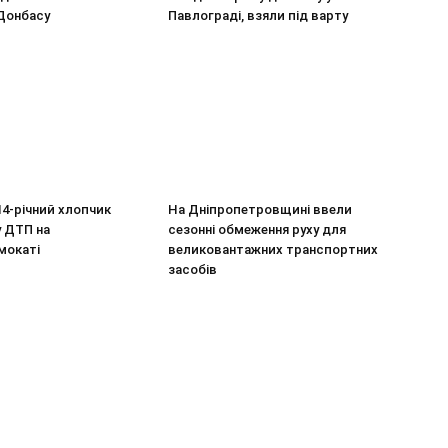
 Донбасу
Павлограді, взяли під варту
 14-річний хлопчик
На Дніпропетровщині ввели
у ДТП на
сезонні обмеження руху для
мокаті
великовантажних транспортних
засобів