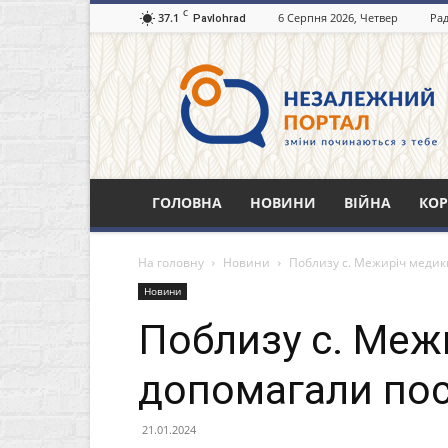
C
37.1
6 Серпня 2026, Четвер
Рад
Pavlohrad
Незалежний
портал
Павлоград.dp.ua
ГОЛОВНА
НОВИНИ
ВІЙНА
КОР
На головну
Новини
Поблизу с. Межиріч медик
Новини
Поблизу с. Меж
допомагали пос
21.01.2024