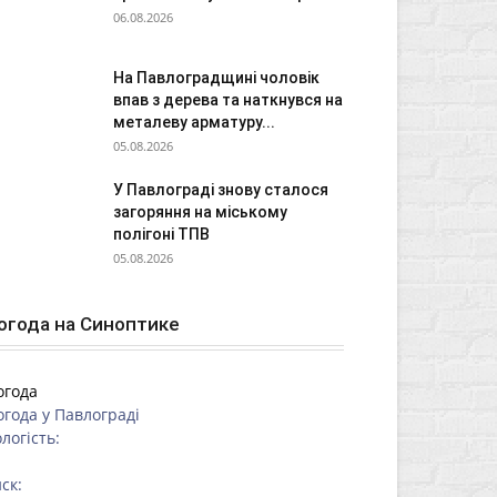
06.08.2026
На Павлоградщині чоловік
впав з дерева та наткнувся на
металеву арматуру...
05.08.2026
У Павлограді знову сталося
загоряння на міському
полігоні ТПВ
05.08.2026
огода на Синоптике
огода
огода у
Павлограді
логість:
ск: