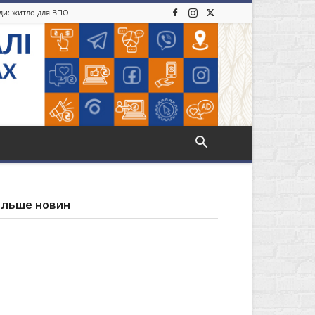
іди: житло для ВПО
ільше новин