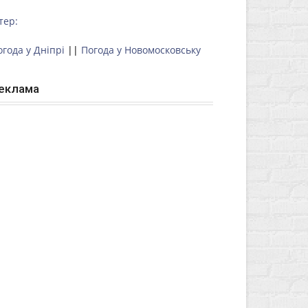
тер:
огода у Дніпрі
||
Погода у Новомосковську
еклама