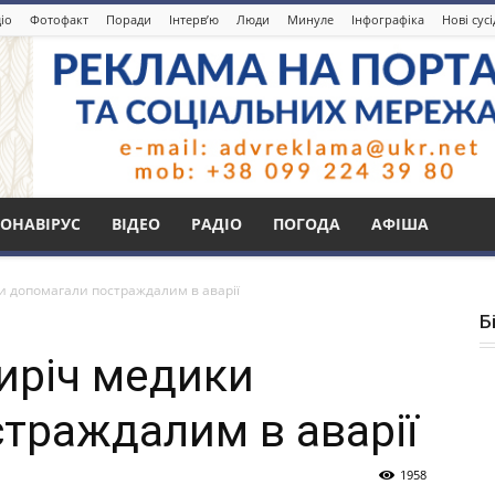
іо
Фотофакт
Поради
Інтерв’ю
Люди
Минуле
Інфографіка
Нові сус
ОНАВІРУС
ВІДЕО
РАДІО
ПОГОДА
АФІША
и допомагали постраждалим в аварії
Б
иріч медики
траждалим в аварії
1958