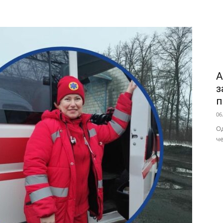
А
з
п
06
Од
че