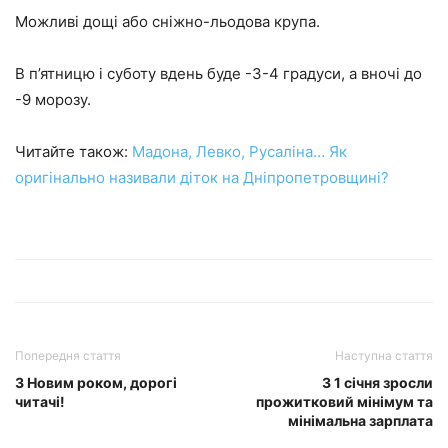
Можливі дощі або сніжно-льодова крупа.
В п’ятницю і суботу вдень буде -3-4 градуси, а вночі до
-9 морозу.
Читайте також:
Мадона, Левко, Русаліна… Як
оригінально називали діток на Дніпропетровщині?
Попередня стаття
Наступна стаття
З Новим роком, дорогі
З 1 січня зросли
читачі!
прожитковий мінімум та
мінімальна зарплата