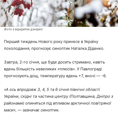
Фото з відкритих джерел
Перший тиждень Нового року принесе в Україну
похолодання, прогнозує синоптик Наталка Діденко.
Завтра, 2-го січня, ще буде досить стримано, навіть
вдень більшість невеликих «плюсів». У Павлограді
прогнозують дощ, температуру вдень +7, вночі — -6.
«А ось впродовж 3, 4, 5 та 6 січня північні області
України, східні та частина центру (Полтавщина, Дніпро з
районами) опиняться під впливом арктичної повітряної
маси», — зазначає синоптик.