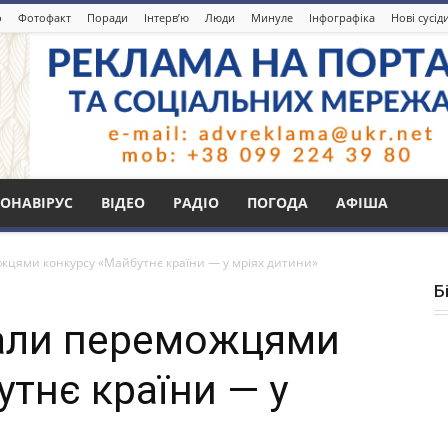
о
Фотофакт
Поради
Інтерв’ю
Люди
Минуле
Інфографіка
Нові сусід
ОНАВІРУС
ВІДЕО
РАДІО
ПОГОДА
АФІША
жцями конкурсу «Майбутнє країни — у мріях дитини»
Б
тали переможцями
тнє країни — у