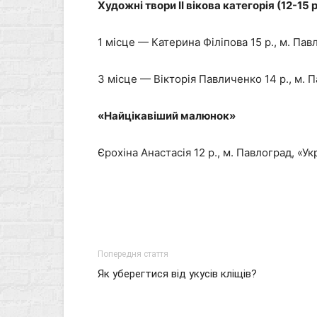
Художні твори ІІ вікова категорія (12-15 
1 місце — Катерина Філіпова 15 р., м. Пав
3 місце — Вікторія Павличенко 14 р., м. 
«Найцікавіший малюнок»
Єрохіна Анастасія 12 р., м. Павлоград, «У
Попередня стаття
Як уберегтися від укусів кліщів?