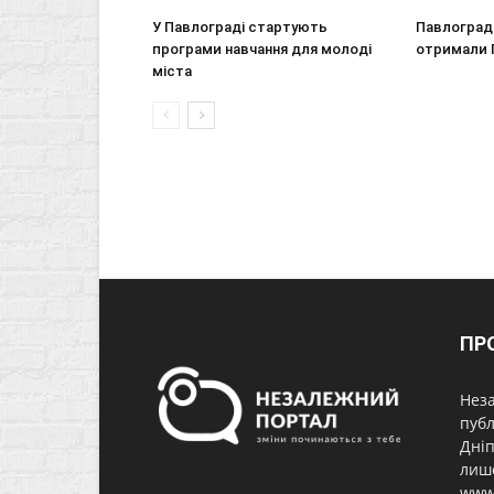
У Павлограді стартують
Павлоград
програми навчання для молоді
отримали 
міста
ПР
Неза
публ
Дніп
лише
www.