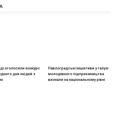
А
ді оголосили конкурс
Павлоградські ініціативи у галузі
одного дня людей з
молодіжного підприємництва
тю
визнали на національному рівні