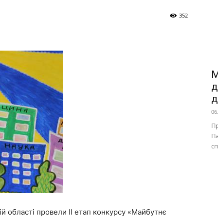
352
М
д
д
06
П
Па
сп
й області провели ІІ етап конкурсу «Майбутнє