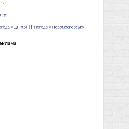
ск:
тер:
огода у Дніпрі
||
Погода у Новомосковську
еклама