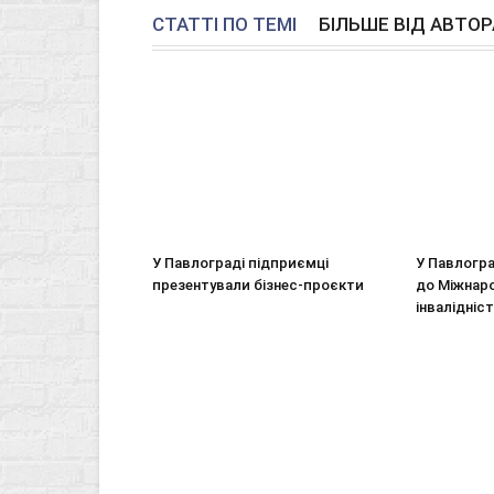
СТАТТІ ПО ТЕМІ
БІЛЬШЕ ВІД АВТОР
У Павлограді підприємці
У Павлогра
презентували бізнес-проєкти
до Міжнар
інвалідніс