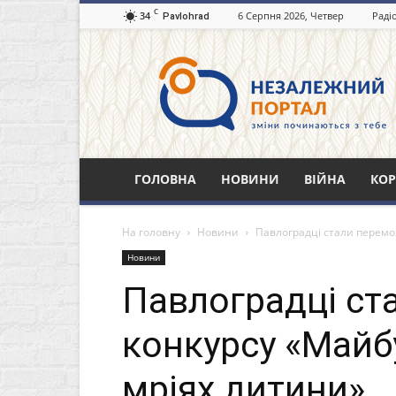
C
34
6 Серпня 2026, Четвер
Раді
Pavlohrad
Незалежний
портал
Павлоград.dp.ua
ГОЛОВНА
НОВИНИ
ВІЙНА
КОР
На головну
Новини
Павлоградці стали перемо
Новини
Павлоградці с
конкурсу «Майбу
мріях дитини»