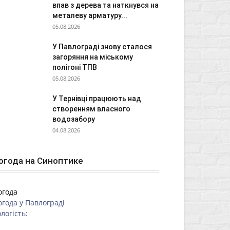
впав з дерева та наткнувся на
металеву арматуру...
05.08.2026
У Павлограді знову сталося
загоряння на міському
полігоні ТПВ
05.08.2026
У Тернівці працюють над
створенням власного
водозабору
04.08.2026
огода на Синоптике
огода
огода у
Павлограді
логість: