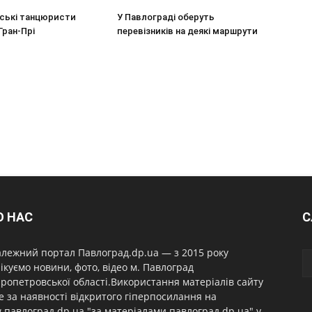
ські танцюристи
У Павлограді оберуть
Гран-Прі
перевізників на деякі маршрути
О НАС
С
лежний портал Павлоград.dp.ua — з 2015 року
ікуємо новини, фото, відео м. Павлоград
ропетровської області.Використання матеріалів сайту
 за наявності відкритого гіперпосилання на
павлоград.dp.ua "за матеріалами павлоград.dp.ua" у