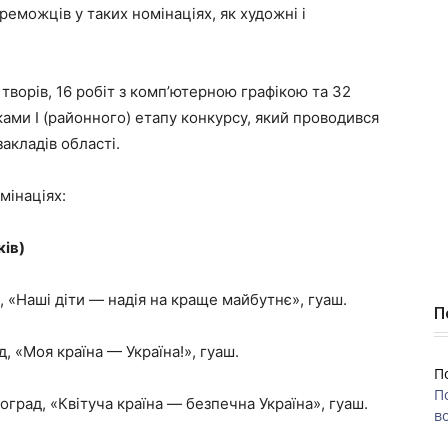
реможців у таких номінаціях, як художні і
творів, 16 робіт з комп’ютерною графікою та 32
ками І (районного) етапу конкурсу, який проводився
акладів області.
мінаціях:
ків)
, «Наші діти — надія на краще майбутнє», гуаш.
П
д, «Моя країна — Україна!», гуаш.
П
П
оград, «Квітуча країна — безпечна Україна», гуаш.
во