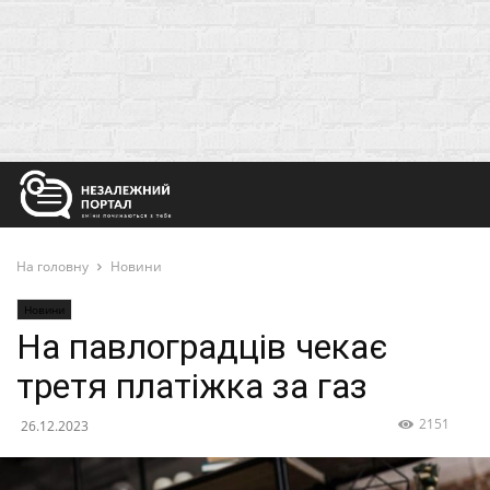
На головну
Новини
Новини
На павлоградців чекає
третя платіжка за газ
2151
26.12.2023